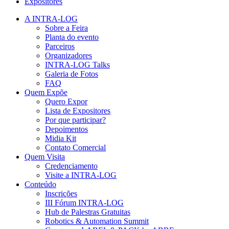
Expositores
A INTRA-LOG
Sobre a Feira
Planta do evento
Parceiros
Organizadores
INTRA-LOG Talks
Galeria de Fotos
FAQ
Quem Expõe
Quero Expor
Lista de Expositores
Por que participar?
Depoimentos
Midia Kit
Contato Comercial
Quem Visita
Credenciamento
Visite a INTRA-LOG
Conteúdo
Inscrições
III Fórum INTRA-LOG
Hub de Palestras Gratuitas
Robotics & Automation Summit