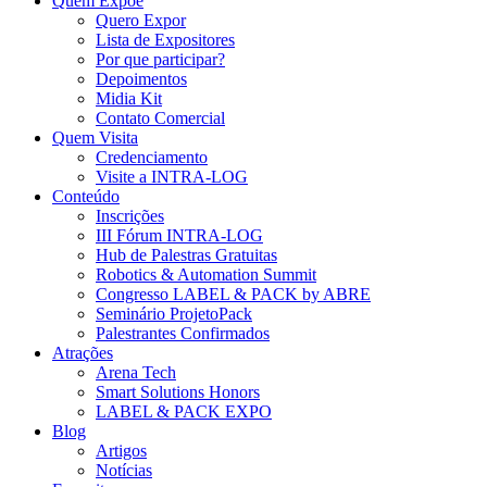
Quem Expõe
Quero Expor
Lista de Expositores
Por que participar?
Depoimentos
Midia Kit
Contato Comercial
Quem Visita
Credenciamento
Visite a INTRA-LOG
Conteúdo
Inscrições
III Fórum INTRA-LOG
Hub de Palestras Gratuitas
Robotics & Automation Summit
Congresso LABEL & PACK by ABRE
Seminário ProjetoPack
Palestrantes Confirmados
Atrações
Arena Tech
Smart Solutions Honors
LABEL & PACK EXPO
Blog
Artigos
Notícias