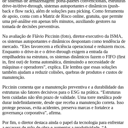
de sistemas de armazenagem: porta-paletes convencionais, estruturas
drive-in/drive-through, sistemas autoportantes e dinâmicos (push-
back e flow rack), além de soluções para picking. Como ferramenta
de apoio, conta com a Matriz de Risco online, gratuita, que permite
uma pré-análise em apenas três minutos, auxiliando gestores na
tomada de decisões preventivas.
Na avaliação de Flávio Piccinin (foto), diretor-executivo da ISMA,
os sistemas autoportantes e dinâmicos despontam como tendência de
mercado. “Eles favorecem a eficiência operacional e reduzem riscos.
Enquanto o drive-in e o drive-through exigem a entrada da
empilhadeira na estrutura, os sistemas dinâmicos fazem o FIFO (first
in, first out) de forma automática, diminuindo a necessidade de
máquinas e operadores”, explica. Ele lembra que essas soluções
também ajudam a reduzir colisões, quebras de produtos e custos de
manutenção.
Piccinin comenta que a manutenção preventiva e a durabilidade das
estruturas são fatores decisivos para o ESG na prática. “Estruturas
bem cuidadas não têm prazo de validade. Uma torre metálica pode
durar indefinidamente, desde que receba a manutenção correta. Isso
protege pessoas, evita acidentes, preserva marcas e fortalece a
governança corporativa”, afirma.
Por fim, o diretor destaca ainda o papel da tecnologia para enfrentar
a escassez de mão de obra e aumentar a produtividade. “A