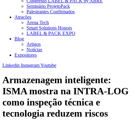
Congresso LABEL & PACK by ABRE
Seminário ProjetoPack
Palestrantes Confirmados
Atrações
Arena Tech
Smart Solutions Honors
LABEL & PACK EXPO
Blog
Artigos
Notícias
Expositores
Linkedin
Instagram
Youtube
Armazenagem inteligente:
ISMA mostra na INTRA-LOG
como inspeção técnica e
tecnologia reduzem riscos