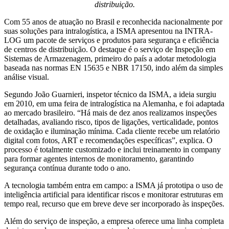
distribuição.
Com 55 anos de atuação no Brasil e reconhecida nacionalmente por
suas soluções para intralogística, a ISMA apresentou na INTRA-
LOG um pacote de serviços e produtos para segurança e eficiência
de centros de distribuição. O destaque é o serviço de Inspeção em
Sistemas de Armazenagem, primeiro do país a adotar metodologia
baseada nas normas EN 15635 e NBR 17150, indo além da simples
análise visual.
Segundo João Guarnieri, inspetor técnico da ISMA, a ideia surgiu
em 2010, em uma feira de intralogística na Alemanha, e foi adaptada
ao mercado brasileiro. “Há mais de dez anos realizamos inspeções
detalhadas, avaliando risco, tipos de ligações, verticalidade, pontos
de oxidação e iluminação mínima. Cada cliente recebe um relatório
digital com fotos, ART e recomendações específicas”, explica. O
processo é totalmente customizado e inclui treinamento in company
para formar agentes internos de monitoramento, garantindo
segurança contínua durante todo o ano.
A tecnologia também entra em campo: a ISMA já prototipa o uso de
inteligência artificial para identificar riscos e monitorar estruturas em
tempo real, recurso que em breve deve ser incorporado às inspeções.
Além do serviço de inspeção, a empresa oferece uma linha completa