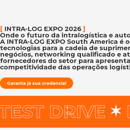
[
INTRA-LOG EXPO 2026
]
Onde o futuro da intralogística e au
A
INTRA-LOG EXPO South America
é o
tecnologias para a cadeia de suprime
negócios, networking qualificado e atu
fornecedores do setor para apresenta
competitividade das operações logísti
Garanta já sua credencial
ST DRIVE
DE
✶