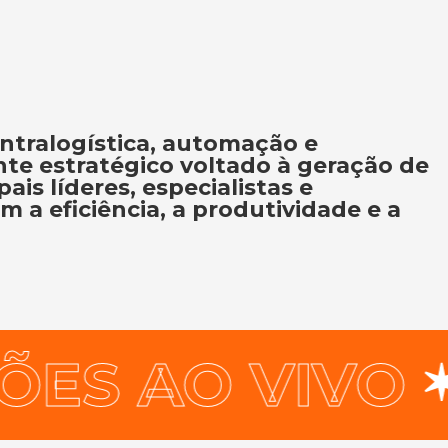
intralogística, automação e
te estratégico voltado à geração de
ais líderes, especialistas e
 a eficiência, a produtividade e a
 AO VIVO
E
✶