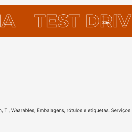
NCIA
TEST D
✶
TI, Wearables, Embalagens, rótulos e etiquetas, Serviços