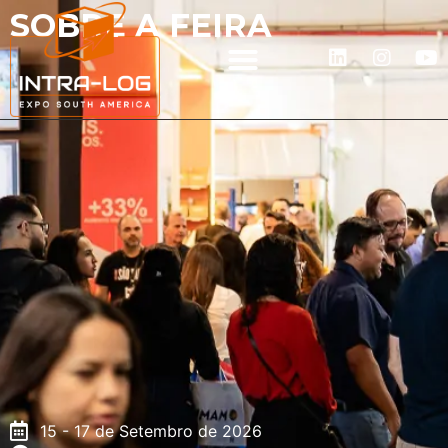
SOBRE A FEIRA
A INTRA-LOG
QUEM EXPÕE
QUEM VISITA
15 - 17 de Setembro de 2026