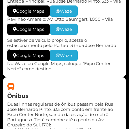
Entrada Principal: Rua José Bernardo Pinto, 333 – Vila
Guilherme
Google Maps
Waze
Pavilhão Amarelo: Av. Otto Baumgart, 1.000 – Vila
Guilherme
Google Maps
Waze
Se estiver de veículo próprio, acesse o
estacionamento pelo Portão 13 (Rua José Bernardo
Pinto).
Google Maps
Waze
No Waze ou Google Maps, coloque "Expo Center
Norte" como destino.
Ônibus
Duas linhas regulares de ônibus passam pela Rua
José Bernardo Pinto, 333 com ponto em frente ao
Expo Center Norte, saindo da estação de metrô
Portuguesa-Tietê caminhe até o ponto na Av.
Cruzeiro do Sul, 1701: