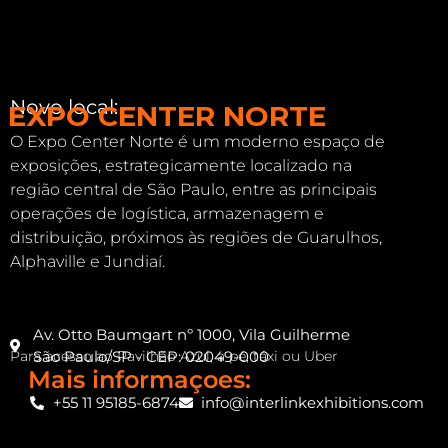
Novo local:
EXPO CENTER NORTE
O Expo Center Norte é um moderno espaço de
exposições, estrategicamente localizado na
região central de São Paulo, entre as principais
operações de logística, armazenagem e
distribuição, próximos às regiões de Guarulhos,
Alphaville e Jundiaí.
Av. Otto Baumgart nº 1000, Vila Guilherme
Para acesso ao Pavilhão Azul, a pé, táxi ou Uber
São Paulo/SP - CEP: 02049-000
Mais informaçoes:
+55 11 95185-6874
info@interlinkexhibitions.com