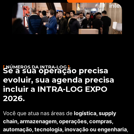
[
NÚMEROS DA INTRA-LOG
]
Se a sua operação precisa
evoluir, sua agenda precisa
incluir a INTRA-LOG EXPO
2026.
Você que atua nas áreas de
logística, supply
chain, armazenagem, operações, compras,
automação, tecnologia, inovação ou engenharia
,