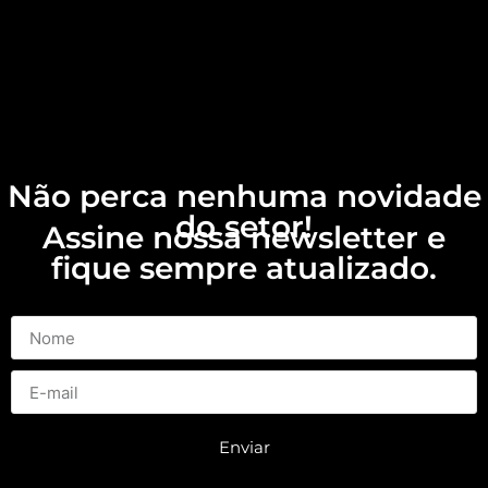
Não perca nenhuma novidade
do setor!
Assine nossa newsletter e
fique sempre atualizado.
Enviar