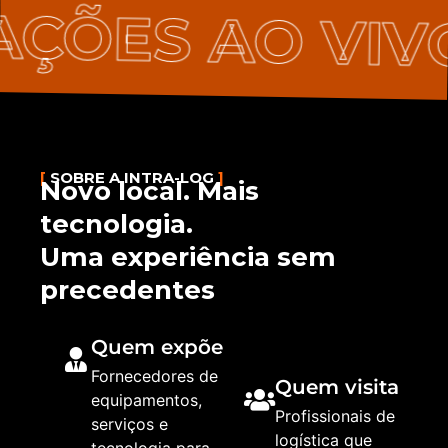
RAÇÕES AO V
[
SOBRE A INTRA-LOG
]
Novo local. Mais
tecnologia.
Uma experiência sem
precedentes
Quem expõe
Fornecedores de
Quem visita
equipamentos,
Profissionais de
serviços e
logística que