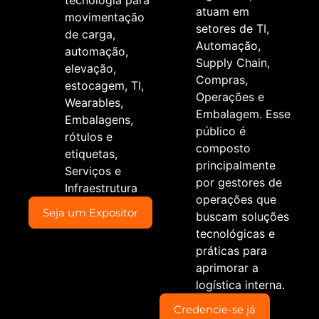
tecnologia para
atuam em
movimentação
setores de TI,
de carga,
Automação,
automação,
Supply Chain,
elevação,
Compras,
estocagem, TI,
Operações e
Wearables,
Embalagem. Esse
Embalagens,
público é
rótulos e
composto
etiquetas,
principalmente
Serviços e
por gestores de
Infraestrutura
operações que
Seja um Expositor
buscam soluções
tecnológicas e
práticas para
aprimorar a
logística interna.
Credencie-se já