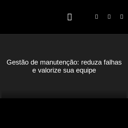
A INTRA-LOG
QUEM EXPÕE
QUEM VISITA
Gestão de manutenção: reduza falhas
e valorize sua equipe