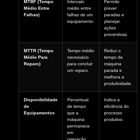
MTBF (Tempo
Intervalo
Permite
Médio Entre
médio entre
prever
Falhas)
falhas de um
paradas e
equipamento.
planejar
ações
preventivas.
MTTR (Tempo
Tempo médio
Reduz o
Médio Para
necessário
tempo de
Reparo)
para concluir
máquina
um reparo.
parada e
melhora a
produtividade.
Disponibilidade
Percentual
Indica a
de
de tempo
eficiência do
Equipamentos
que a
processo
máquina
produtivo.
permanece
em
operação.