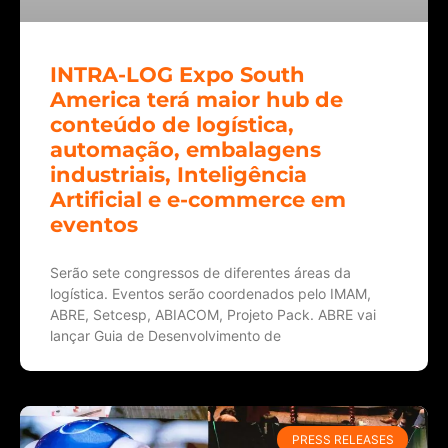
INTRA-LOG Expo South
America terá maior hub de
conteúdo de logística,
automação, embalagens
industriais, Inteligência
Artificial e e-commerce em
eventos
Serão sete congressos de diferentes áreas da
logística. Eventos serão coordenados pelo IMAM,
ABRE, Setcesp, ABIACOM, Projeto Pack. ABRE vai
lançar Guia de Desenvolvimento de
PRESS RELEASES