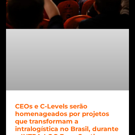
CEOs e C-Levels serão
homenageados por projetos
que transformam a
intralogística no Brasil, durante