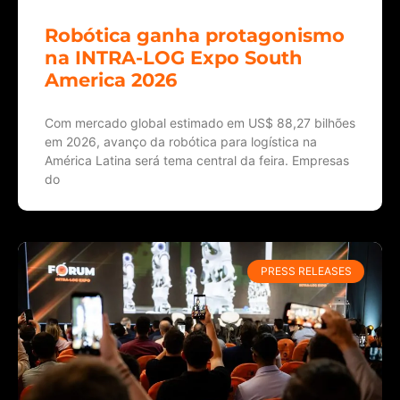
Robótica ganha protagonismo
na INTRA-LOG Expo South
America 2026
Com mercado global estimado em US$ 88,27 bilhões
em 2026, avanço da robótica para logística na
América Latina será tema central da feira. Empresas
do
PRESS RELEASES