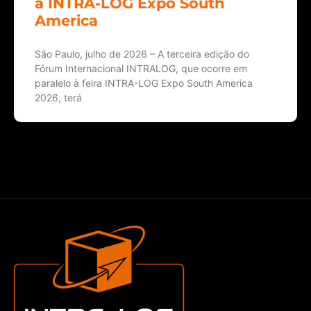
a INTRA-LOG Expo South
America
São Paulo, julho de 2026 – A terceira edição do
Fórum Internacional INTRALOG, que ocorre em
paralelo à feira INTRA-LOG Expo South America
2026, terá