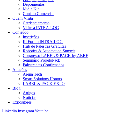
Depoimentos
Midia Kit
Contato Comercial
Quem Visita
Credenciamento
Visite a INTRA-LOG
Conteúdo
Inscrições
III Fórum INTRA-LOG
Hub de Palestras Gratuitas
Robotics & Automation Summit
Congresso LABEL & PACK by ABRE
Seminário ProjetoPack
Palestrantes Confirmados
Atrações
Arena Tech
Smart Solutions Honors
LABEL & PACK EXPO
Blog
Artigos
Notícias
Expositores
Linkedin
Instagram
Youtube