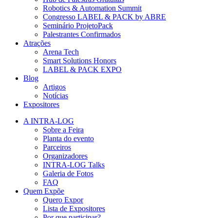
Robotics & Automation Summit
Congresso LABEL & PACK by ABRE
Seminário ProjetoPack
Palestrantes Confirmados
Atrações
Arena Tech
Smart Solutions Honors
LABEL & PACK EXPO
Blog
Artigos
Notícias
Expositores
A INTRA-LOG
Sobre a Feira
Planta do evento
Parceiros
Organizadores
INTRA-LOG Talks
Galeria de Fotos
FAQ
Quem Expõe
Quero Expor
Lista de Expositores
Por que participar?