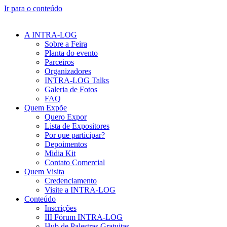
Ir para o conteúdo
A INTRA-LOG
Sobre a Feira
Planta do evento
Parceiros
Organizadores
INTRA-LOG Talks
Galeria de Fotos
FAQ
Quem Expõe
Quero Expor
Lista de Expositores
Por que participar?
Depoimentos
Midia Kit
Contato Comercial
Quem Visita
Credenciamento
Visite a INTRA-LOG
Conteúdo
Inscrições
III Fórum INTRA-LOG
Hub de Palestras Gratuitas