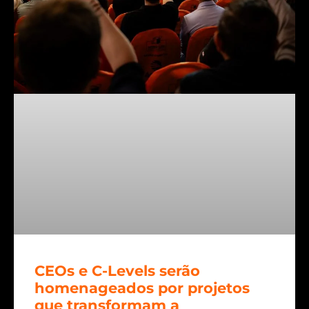
CEOs e C-Levels serão
homenageados por projetos
que transformam a