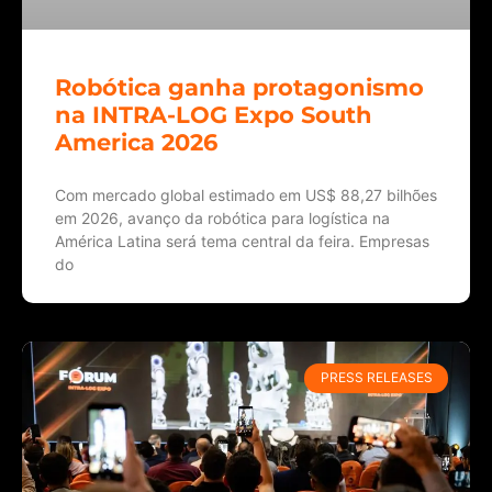
Robótica ganha protagonismo
na INTRA-LOG Expo South
America 2026
Com mercado global estimado em US$ 88,27 bilhões
em 2026, avanço da robótica para logística na
América Latina será tema central da feira. Empresas
do
PRESS RELEASES