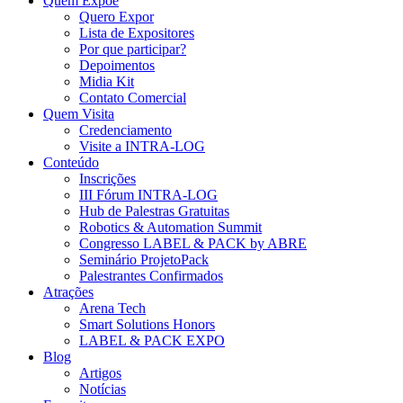
Quem Expõe
Quero Expor
Lista de Expositores
Por que participar?
Depoimentos
Midia Kit
Contato Comercial
Quem Visita
Credenciamento
Visite a INTRA-LOG
Conteúdo
Inscrições
III Fórum INTRA-LOG
Hub de Palestras Gratuitas
Robotics & Automation Summit
Congresso LABEL & PACK by ABRE
Seminário ProjetoPack
Palestrantes Confirmados
Atrações
Arena Tech
Smart Solutions Honors
LABEL & PACK EXPO
Blog
Artigos
Notícias