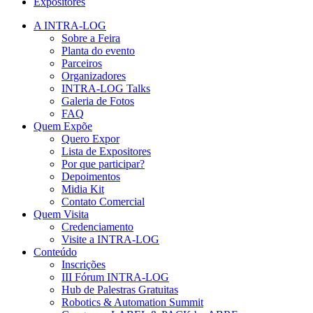
Expositores
A INTRA-LOG
Sobre a Feira
Planta do evento
Parceiros
Organizadores
INTRA-LOG Talks
Galeria de Fotos
FAQ
Quem Expõe
Quero Expor
Lista de Expositores
Por que participar?
Depoimentos
Midia Kit
Contato Comercial
Quem Visita
Credenciamento
Visite a INTRA-LOG
Conteúdo
Inscrições
III Fórum INTRA-LOG
Hub de Palestras Gratuitas
Robotics & Automation Summit