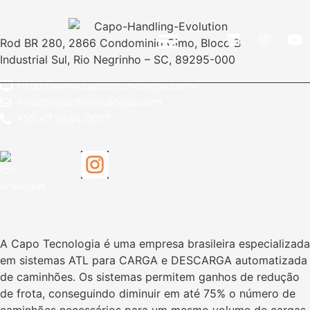
Rod BR 280, 2866 Condominio Cimo, Bloco B
Industrial Sul, Rio Negrinho – SC, 89295-000
http://www.capotecnologia.com/
A INTRA-LOG
QUEM EXPÕE
QUEM VISITA
info@capotecnologia.com
+55 47 3634 0017
A Capo Tecnologia é uma empresa brasileira especializada
em sistemas ATL para CARGA e DESCARGA automatizada
de caminhões. Os sistemas permitem ganhos de redução
de frota, conseguindo diminuir em até 75% o número de