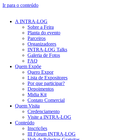
Ir para o conteúdo
A INTRA-LOG
Sobre a Feira
Planta do evento
Parceiros
Organizadores
INTRA-LOG Talks
Galeria de Fotos
FAQ
Quem Expõe
Quero Expor
Lista de Expositores
Por que participar?
Depoimentos
Midia Kit
Contato Comercial
Quem Visita
Credenciamento
Visite a INTRA-LOG
Conteúdo
Inscrições
III Fórum INTRA-LOG
Hub de Palestras Gratuitas