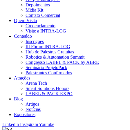
Depoimentos
Midia Kit
Contato Comercial
Quem Visita
Credenciamento
Visite a INTRA-LOG
Conteúdo
Inscrições
III Fórum INTRA-LOG
Hub de Palestras Gratuitas
Robotics & Automation Summit
Congresso LABEL & PACK by ABRE
Seminário ProjetoPack
Palestrantes Confirmados
Atrações
Arena Tech
Smart Solutions Honors
LABEL & PACK EXPO
Blog
Artigos
Notícias
Expositores
Linkedin
Instagram
Youtube