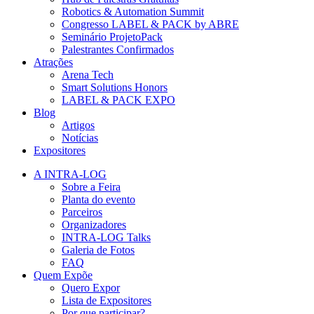
Robotics & Automation Summit
Congresso LABEL & PACK by ABRE
Seminário ProjetoPack
Palestrantes Confirmados
Atrações
Arena Tech
Smart Solutions Honors
LABEL & PACK EXPO
Blog
Artigos
Notícias
Expositores
A INTRA-LOG
Sobre a Feira
Planta do evento
Parceiros
Organizadores
INTRA-LOG Talks
Galeria de Fotos
FAQ
Quem Expõe
Quero Expor
Lista de Expositores
Por que participar?