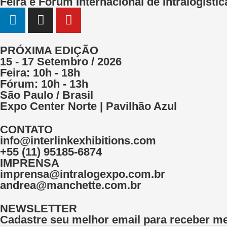
Feira e Fórum Internacional de Intralogíst
PRÓXIMA EDIÇÃO
15 - 17 Setembro / 2026
Feira: 10h - 18h
Fórum: 10h - 13h
São Paulo / Brasil
Expo Center Norte | Pavilhão Azul
CONTATO
info@interlinkexhibitions.com
+55 (11) 95185-6874
IMPRENSA
imprensa@intralogexpo.com.br
andrea@manchette.com.br
NEWSLETTER
Cadastre seu melhor email para receber m