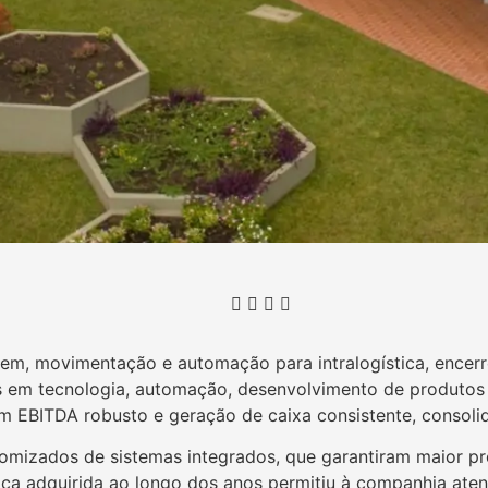
gem, movimentação e automação para intralogística, ence
cos em tecnologia, automação, desenvolvimento de produto
u em EBITDA robusto e geração de caixa consistente, conso
tomizados de sistemas integrados, que garantiram maior pr
ica adquirida ao longo dos anos permitiu à companhia aten