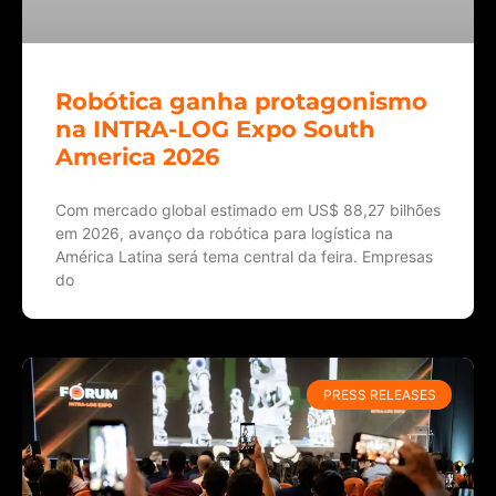
Robótica ganha protagonismo
na INTRA-LOG Expo South
America 2026
Com mercado global estimado em US$ 88,27 bilhões
em 2026, avanço da robótica para logística na
América Latina será tema central da feira. Empresas
do
PRESS RELEASES