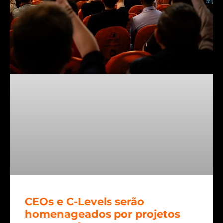
CEOs e C-Levels serão
homenageados por projetos